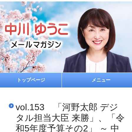
トップページ
メニュー
ホーム
vol.153 「河野太郎 デジ
プロフィール
タル担当大臣 来勝」、「令
お約束
和5年度予算その2」 ～ 中
メルマガ