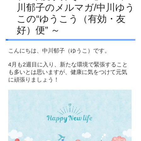
川郁子のメルマガ/中川ゆう
Facebook
この“ゆうこう（有効・友
アクセス
好）便” ～
プライバシーポリシー
お問い合わせ
こんにちは、中川郁子（ゆうこ）です。
4月も2週目に入り、新たな環境で緊張すること
も多いとは思いますが、健康に気をつけて元気
に頑張りましょう！