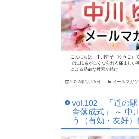
こんにちは、中川郁子（ゆうこ）で
でに11名が亡くなられる痛ましい
による懸命な捜索が続け
2022年4月25日
メールマガジ
vol.102 「
舎落成式」 ～ 中
う（有効・友好）便