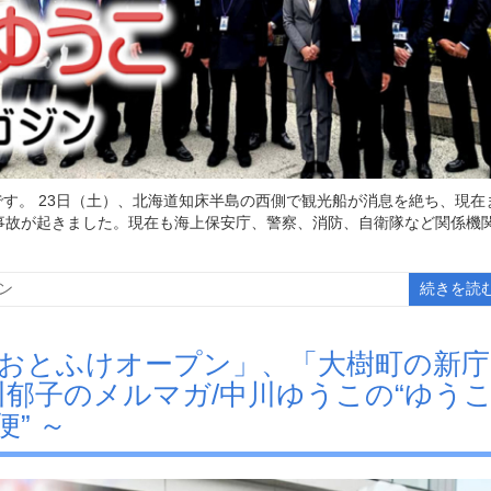
す。 23日（土）、北海道知床半島の西側で観光船が消息を絶ち、現在
事故が起きました。現在も海上保安庁、警察、消防、自衛隊など関係機
ン
続きを読
道の駅おとふけオープン」、「大樹町の新庁
川郁子のメルマガ/中川ゆうこの“ゆう
” ～