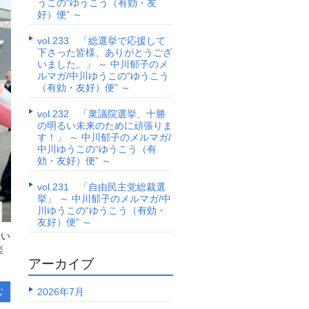
うこの“ゆうこう（有効・友
好）便” ～
vol.233 「総選挙で応援して
下さった皆様、ありがとうござ
いました。」 ～ 中川郁子のメ
ルマガ/中川ゆうこの“ゆうこう
（有効・友好）便” ～
vol.232 「衆議院選挙、十勝
の明るい未来のために頑張りま
す！」 ～ 中川郁子のメルマガ/
中川ゆうこの“ゆうこう（有
効・友好）便” ～
vol.231 「自由民主党総裁選
挙」 ～ 中川郁子のメルマガ/中
川ゆうこの“ゆうこう（有効・
友好）便” ～
多い
楽
アーカイブ
2026年7月
む