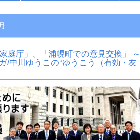
月
こども家庭庁」、「浦幌町での意見交換」 
ガ/中川ゆうこの“ゆうこう（有効・友