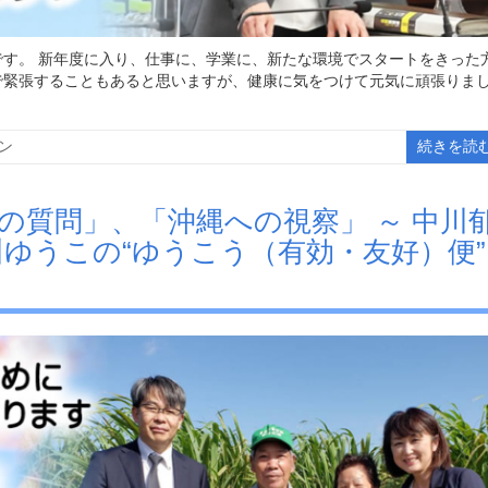
す。 新年度に入り、仕事に、学業に、新たな環境でスタートをきった
で緊張することもあると思いますが、健康に気をつけて元気に頑張りま
ン
続きを読
国会での質問」、「沖縄への視察」 ～ 中川
川ゆうこの“ゆうこう（有効・友好）便”