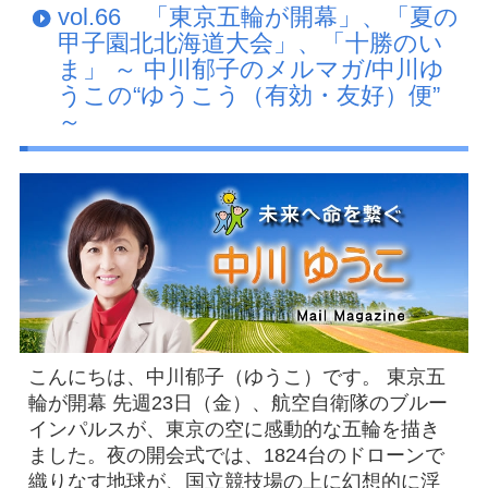
vol.66 「東京五輪が開幕」、「夏の
Facebook
甲子園北北海道大会」、「十勝のい
ま」 ～ 中川郁子のメルマガ/中川ゆ
アクセス
うこの“ゆうこう（有効・友好）便”
プライバシーポリシー
～
お問い合わせ
こんにちは、中川郁子（ゆうこ）です。 東京五
輪が開幕 先週23日（金）、航空自衛隊のブルー
インパルスが、東京の空に感動的な五輪を描き
ました。夜の開会式では、1824台のドローンで
織りなす地球が、国立競技場の上に幻想的に浮