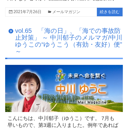
2021年7月26日
メールマガジン
続きを読む
vol.65 「海の日」、「海での事故防
止対策」 ～ 中川郁子のメルマガ/中川
ゆうこの“ゆうこう（有効・友好）便”
～
こんにちは、中川郁子（ゆうこ）です。 7月も
早いもので、第3週に入りました。例年であれば