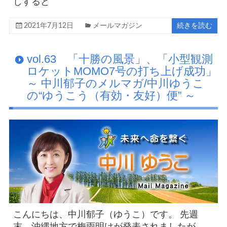
しすると
2021年7月12日
メールマガジン
続きを読む
vol.63 「十勝の風景」、「小型観測
ロケットMOMO7号の打ち上げ成功」
～ 中川郁子のメルマガ/中川ゆうこ
の“ゆうこう（有効・友好）便” ～
こんにちは、中川郁子（ゆうこ）です。 先週
末、沖縄地方で梅雨明けが発表されましたが、