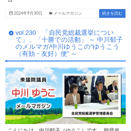
2024年9月30日
メールマガジン
続きを読む
vol.230 「自民党総裁選挙につい
て」、「十勝での活動」 ～ 中川郁子
のメルマガ/中川ゆうこの“ゆうこう
（有効・友好）便” ～
こんにちは、中川郁子（ゆうこ）です。 能登半