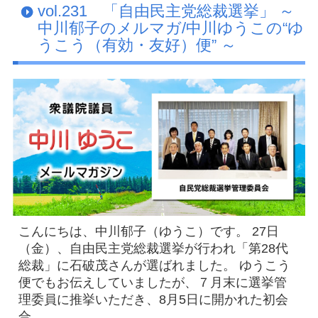
vol.231 「自由民主党総裁選挙」 ～
Facebook
中川郁子のメルマガ/中川ゆうこの“ゆ
うこう（有効・友好）便” ～
アクセス
プライバシーポリシー
お問い合わせ
こんにちは、中川郁子（ゆうこ）です。 27日
（金）、自由民主党総裁選挙が行われ「第28代
総裁」に石破茂さんが選ばれました。 ゆうこう
便でもお伝えしていましたが、７月末に選挙管
理委員に推挙いただき、8月5日に開かれた初会
合