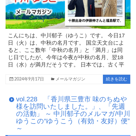
こんにちは、中川郁子（ゆうこ）です。 今日17
日（火）は、中秋の名月です。 国立天文台によ
ると、ここ数年「中秋の名月」と「満月」は同
じ日でしたが、今年は今夜が中秋の名月、翌18
日（水）が満月だそうです。 日本では、古く平
2024年9月17日
メールマガジン
続きを読む
vol.228 「香川県三豊市 味のちぬや
様を訪問いたしました。」、「先週
の活動」 ～ 中川郁子のメルマガ/中川
ゆうこの“ゆうこう（有効・友好）便”
～