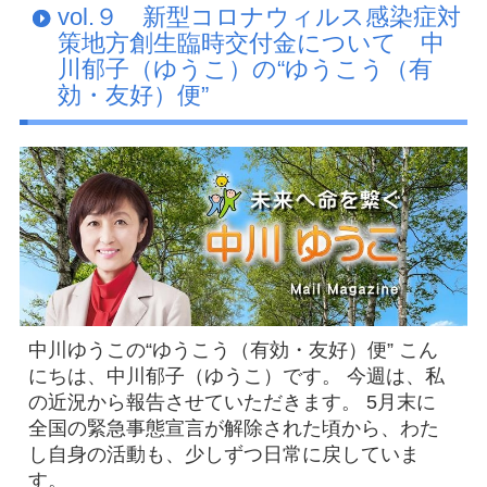
vol.９ 新型コロナウィルス感染症対
Facebook
策地方創生臨時交付金について 中
川郁子（ゆうこ）の“ゆうこう（有
アクセス
効・友好）便”
プライバシーポリシー
お問い合わせ
中川ゆうこの“ゆうこう（有効・友好）便” こん
にちは、中川郁子（ゆうこ）です。 今週は、私
の近況から報告させていただきます。 5月末に
全国の緊急事態宣言が解除された頃から、わた
し自身の活動も、少しずつ日常に戻していま
す。