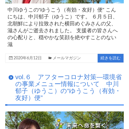
中川ゆうこの“ゆうこう（有効・友好）便” こん
にちは、中川郁子（ゆうこ）です。 ６月５日、
北朝鮮により拉致された横田めぐみさんの父、
滋さんがご逝去されました。 支援者の皆さんへ
の心配りと、穏やかな笑顔を絶やすことのない
滋
2020年6月12日
メールマガジン
続きを読む
vol.６ アフターコロナ対策―環境省
の事業メニュー情報について 中川
郁子（ゆうこ）の“ゆうこう（有効・
友好）便”