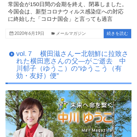
常国会が150日間の会期を終え、閉幕しました。
今国会は、新型コロナウィルス感染症への対応
に終始した「コロナ国会」と言っても過言
2020年6月19日
メールマガジン
続きを読む
vol.７ 横田滋さんー北朝鮮に拉致さ
れた横田恵さんの父―がご逝去 中
川郁子（ゆうこ）の“ゆうこう（有
効・友好）便”