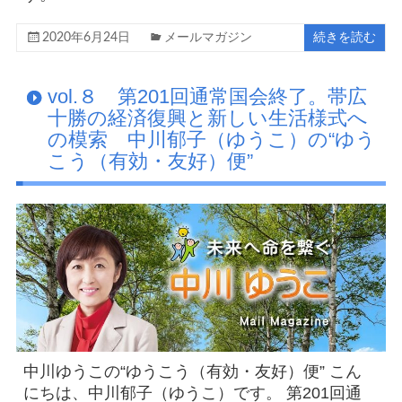
2020年6月24日
メールマガジン
続きを読む
vol.８ 第201回通常国会終了。帯広
十勝の経済復興と新しい生活様式へ
の模索 中川郁子（ゆうこ）の“ゆう
こう（有効・友好）便”
中川ゆうこの“ゆうこう（有効・友好）便” こん
にちは、中川郁子（ゆうこ）です。 第201回通