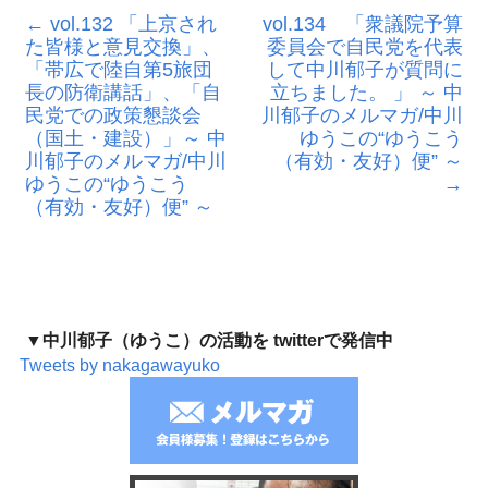
←
vol.132 「上京され
vol.134 「衆議院予算
た皆様と意見交換」、
委員会で自民党を代表
「帯広で陸自第5旅団
して中川郁子が質問に
長の防衛講話」、「自
立ちました。 」 ～ 中
民党での政策懇談会
川郁子のメルマガ/中川
（国土・建設）」～ 中
ゆうこの“ゆうこう
川郁子のメルマガ/中川
（有効・友好）便” ～
ゆうこの“ゆうこう
→
（有効・友好）便” ～
▼中川郁子（ゆうこ）の活動を twitterで発信中
Tweets by nakagawayuko