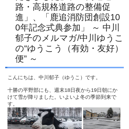
路・高規格道路の整備促
Facebook
進」、「鹿追消防団創設10
アクセス
0年記念式典参加」 ～ 中川
プライバシーポリシー
郁子のメルマガ/中川ゆうこ
お問い合わせ
の“ゆうこう（有効・友好）
便” ～
こんにちは、中川郁子（ゆうこ）です。
十勝の平野部にも、週末18日夜から19日朝にか
けて雪が降りました。いよいよ冬の季節到来で
す。