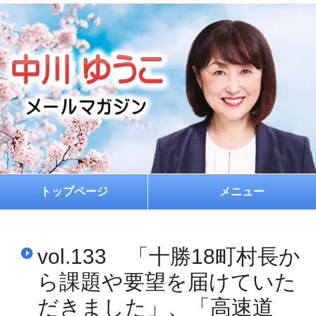
トップページ
メニュー
ホーム
vol.133 「十勝18町村長か
プロフィール
ら課題や要望を届けていた
お約束
だきました」、「高速道
メルマガ