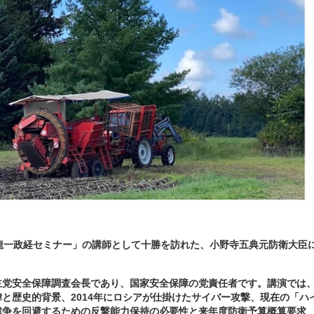
龍一政経セミナー」の講師として十勝を訪れた、小野寺五典元防衛大臣
主党安全保障調査会長であり、国家安全保障の党責任者です。講演では
と歴史的背景、2014年にロシアが仕掛けたサイバー攻撃、現在の「ハ
戦争を回避するための反撃能力保持の必要性と来年度防衛予算概算要求