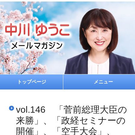
トップページ
メニュー
ホーム
vol.146 「菅前総理大臣の
プロフィール
来勝」、「政経セミナーの
お約束
開催」、「空手大会」、
メルマガ