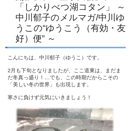
「しかりべつ湖コタン」 ～
Facebook
中川郁子のメルマガ/中川ゆ
アクセス
うこの“ゆうこう（有効・友
プライバシーポリシー
好）便” ～
お問い合わせ
こんにちは、中川郁子（ゆうこ）です。
2月も下旬となりましたが、ここ道東は、まだま
だ冬真っ盛り！…でも、この時期だからこその
「美しい冬の世界」も出現します。
寒さに負けず元気にいきましょう！