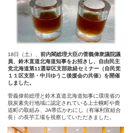
18日（土）、
前内閣総理大臣の菅義偉衆議院議
員、鈴木直道北海道知事をお招きし、自由民主
党北海道第11選挙区支部政経セミナー（自民党
１１区支部・中川ゆうこ後援会の共催）を開催
しました。
菅義偉前総理と鈴木直道北海道知事に環境省の
脱炭素先行地域に認定されている上士幌町や鹿
追町の取組み、JA帯広かわにし（有塚利宣組合
長）の長芋工場を視察していただきました。