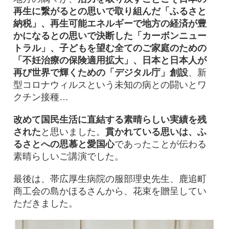
再生に繋がるとの思いで取り組んだ「ふるさと
納税」、再生可能エネルギーで地方の経済が豊
かになるとの思いで決断した「カーボンニュー
トラル」、子どもを望む全てのご家庭のための
「不妊治療の保険適用拡大」、日本と日本人が
再び世界で輝くための「デジタル庁」創設
、新
型コロナウィルスという未知の病との闘いとワ
クチン接種…
改めて国民生活に直結する素晴らしい実績を残
された
と思いました。
貫かれている思いは、ふ
るさとへの思慕と愛国心
であったことが伝わる
素晴らしいご講演でした。
最後は、帯広厚生病院の服部理史先生、鹿追町
商工会の島かほるさんから、花束を贈呈してい
ただきました。​​​​