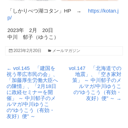
「しかりべつ湖コタン」HP →
https://kotan.j
p/
2023年 2月 20日
中川 郁子（ゆうこ）
2023年2月20日
メールマガジン
←
vol.145 「建国を
vol.147 「北海道での
祝う帯広市民の会」、
地震」、「空き家対
「加藤厚生労働大臣へ
策」 ～ 中川郁子のメ
の陳情」、「2月18日
ルマガ/中川ゆうこ
に政経セミナーを開
の“ゆうこう（有効・
催」 ～ 中川郁子のメ
友好）便” ～
→
ルマガ/中川ゆうこ
の“ゆうこう（有効・
友好）便” ～