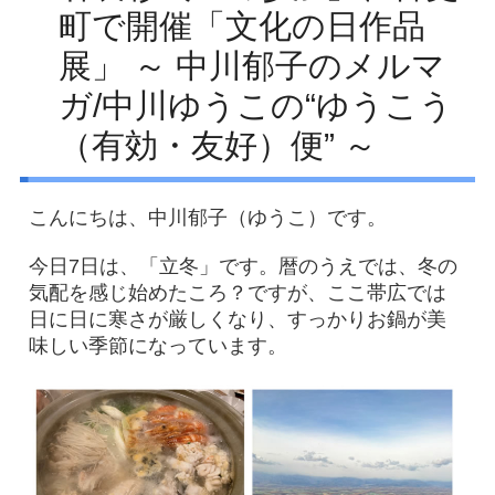
町で開催「文化の日作品
Facebook
展」 ～ 中川郁子のメルマ
アクセス
ガ/中川ゆうこの“ゆうこう
プライバシーポリシー
（有効・友好）便” ～
お問い合わせ
こんにちは、中川郁子（ゆうこ）です。
今日7日は、「立冬」です。暦のうえでは、冬の
気配を感じ始めたころ？ですが、ここ帯広では
日に日に寒さが厳しくなり、すっかりお鍋が美
味しい季節になっています。