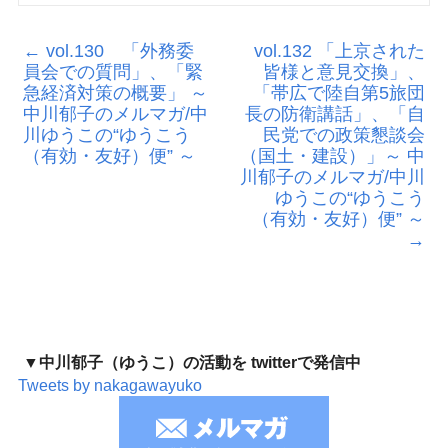
←
vol.130 「外務委
vol.132 「上京された
員会での質問」、「緊
皆様と意見交換」、
急経済対策の概要」 ～
「帯広で陸自第5旅団
中川郁子のメルマガ/中
長の防衛講話」、「自
川ゆうこの“ゆうこう
民党での政策懇談会
（有効・友好）便” ～
（国土・建設）」～ 中
川郁子のメルマガ/中川
ゆうこの“ゆうこう
（有効・友好）便” ～
→
▼中川郁子（ゆうこ）の活動を twitterで発信中
Tweets by nakagawayuko