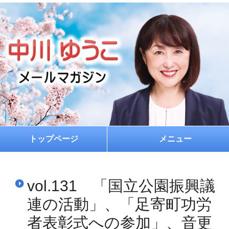
トップページ
メニュー
ホーム
vol.131 「国立公園振興議
プロフィール
連の活動」、「足寄町功労
お約束
者表彰式への参加」、音更
メルマガ