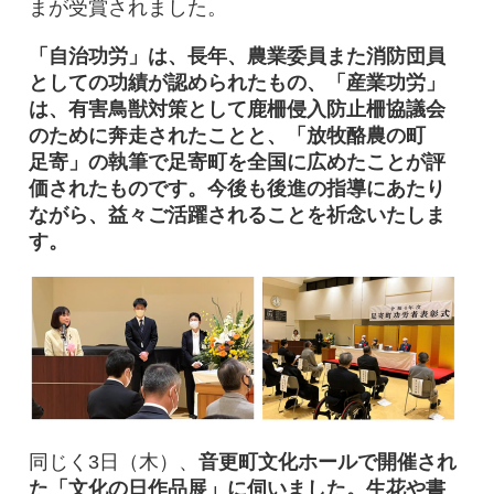
まが受賞されました。
「自治功労」は、長年、農業委員また消防団員
としての功績が認められたもの、「産業功労」
は、有害鳥獣対策として鹿柵侵入防止柵協議会
のために奔走されたことと、「放牧酪農の町
足寄」の執筆で足寄町を全国に広めたことが評
価されたものです。今後も後進の指導にあたり
ながら、益々ご活躍されることを祈念いたしま
す。
同じく3日（木）、
音更町文化ホールで開催され
た「文化の日作品展」に伺いました。生花や書