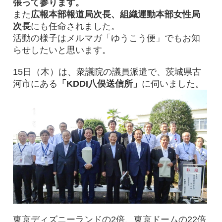
張って参ります。
また
広報本部報道局次長、組織運動本部女性局
次長
にも任命されました。
活動の様子はメルマガ「ゆうこう便」でもお知
らせしたいと思います。
15日（木）は、衆議院の議員派遣で、茨城県古
河市にある
「KDDI八俣送信所」
に伺いました。
東京ディズニーランドの2倍、東京ドームの22倍