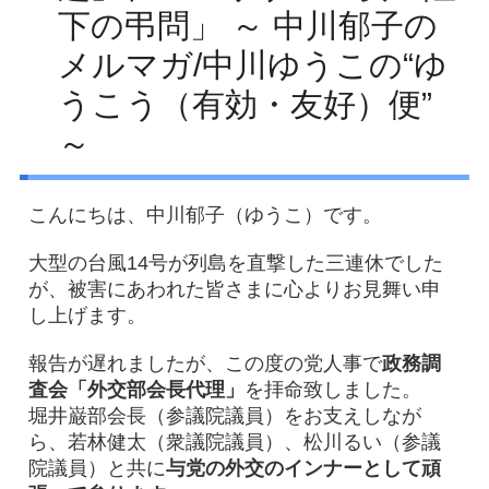
下の弔問」 ～ 中川郁子の
Facebook
メルマガ/中川ゆうこの“ゆ
アクセス
うこう（有効・友好）便”
プライバシーポリシー
～
お問い合わせ
こんにちは、中川郁子（ゆうこ）です。
大型の台風14号が列島を直撃した三連休でした
が、被害にあわれた皆さまに心よりお見舞い申
し上げます。
報告が遅れましたが、この度の党人事で
政務調
査会「外交部会長代理」
を拝命致しました。
堀井巌部会長（参議院議員）をお支えしなが
ら、若林健太（衆議院議員）、松川るい（参議
院議員）と共に
与党の外交のインナーとして頑