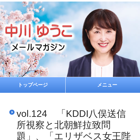
トップページ
メニュー
ホーム
vol.124 「KDDI八俣送信
プロフィール
所視察と北朝鮮拉致問
お約束
題」、「エリザベス女王陛
メルマガ