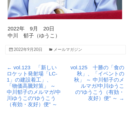
2022年 9月 20日
中川 郁子（ゆうこ）
2022年9月20日
メールマガジン
←
vol.123 「新しい
vol.125 十勝の「食の
ロケット発射場「LC-
秋」、「イベントの
1」の建設着工」、
秋」 ～ 中川郁子のメ
「物価高騰対策」 ～
ルマガ/中川ゆうこ
中川郁子のメルマガ/中
の“ゆうこう（有効・
川ゆうこの“ゆうこう
友好）便” ～
→
（有効・友好）便” ～