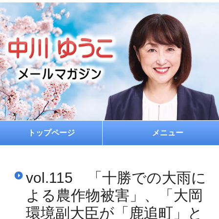
トップページ
メニュー
ホーム
vol.115 「十勝での大雨に
プロフィール
よる農作物被害」、「大岡
お約束
環境副大臣が「鹿追町」と
メルマガ