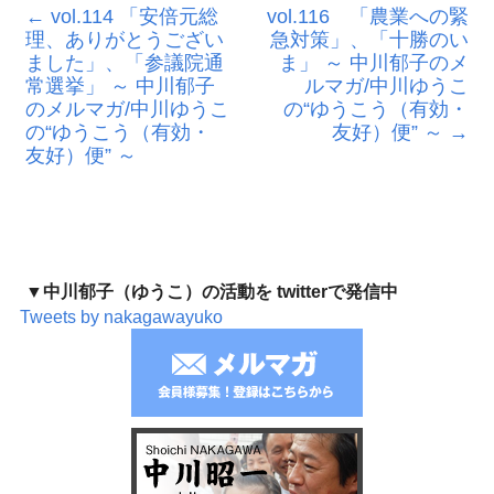
←
vol.114 「安倍元総
vol.116 「農業への緊
理、ありがとうござい
急対策」、「十勝のい
ました」、「参議院通
ま」 ～ 中川郁子のメ
常選挙」 ～ 中川郁子
ルマガ/中川ゆうこ
のメルマガ/中川ゆうこ
の“ゆうこう（有効・
の“ゆうこう（有効・
友好）便” ～
→
友好）便” ～
▼中川郁子（ゆうこ）の活動を twitterで発信中
Tweets by nakagawayuko