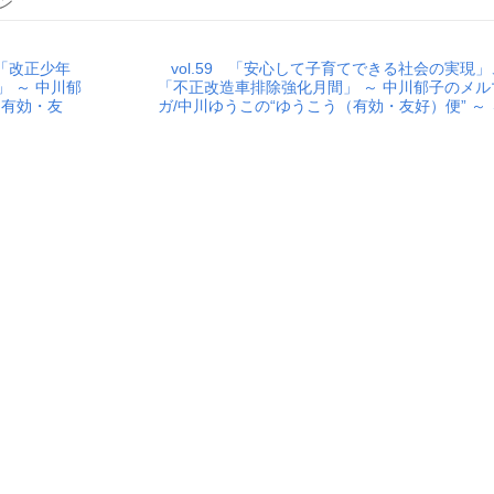
ン
、「改正少年
vol.59 「安心して子育てできる社会の実現」
 ～ 中川郁
「不正改造車排除強化月間」 ～ 中川郁子のメル
（有効・友
ガ/中川ゆうこの“ゆうこう（有効・友好）便” ～