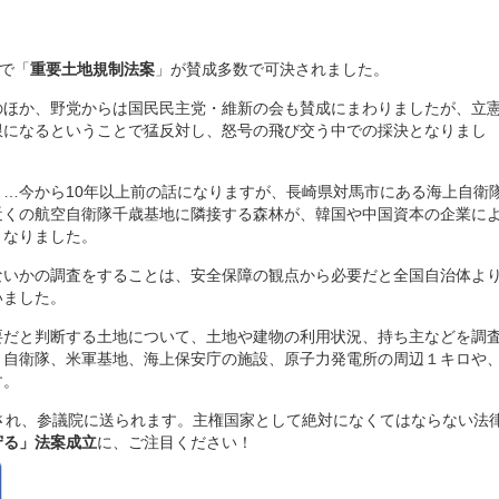
会で「
重要土地規制法案
」が賛成多数で可決されました。
のほか、野党からは国民民主党・維新の会も賛成にまわりましたが、立
限になるということで猛反対し、怒号の飛び交う中での採決となりまし
…今から10年以上前の話になりますが、長崎県対馬市にある海上自衛
近くの航空自衛隊千歳基地に隣接する森林が、韓国や中国資本の企業に
となりました。
ないかの調査をすることは、安全保障の観点から必要だと全国自治体よ
いました。
要だと判断する土地について、土地や建物の利用状況、持ち主などを調
。自衛隊、米軍基地、海上保安庁の施設、原子力発電所の周辺１キロや
す。
され、参議院に送られます。主権国家として絶対になくてはならない法
守る」法案成立
に、ご注目ください！