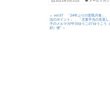
2021年5月31日
メールマガジ
←
vol.57 「24年ぶりの皆既月食」
法のポイント」 、「児童手当の見直し」
子のメルマガ/中川ゆうこの“ゆうこう
好）便” ～