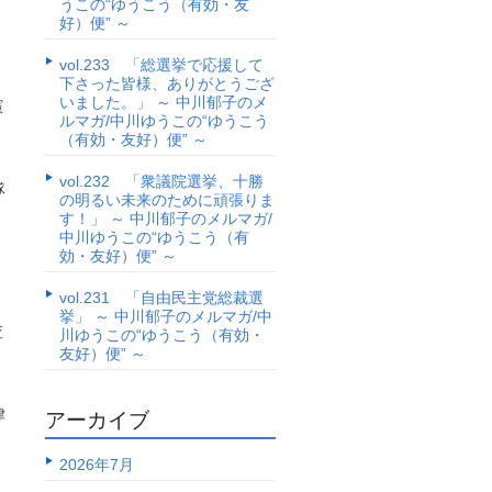
うこの“ゆうこう（有効・友
好）便” ～
vol.233 「総選挙で応援して
下さった皆様、ありがとうござ
いました。」 ～ 中川郁子のメ
憲
ルマガ/中川ゆうこの“ゆうこう
（有効・友好）便” ～
vol.232 「衆議院選挙、十勝
隊
の明るい未来のために頑張りま
よ
す！」 ～ 中川郁子のメルマガ/
中川ゆうこの“ゆうこう（有
効・友好）便” ～
り
vol.231 「自由民主党総裁選
挙」 ～ 中川郁子のメルマガ/中
査
川ゆうこの“ゆうこう（有効・
友好）便” ～
、
律
アーカイブ
2026年7月