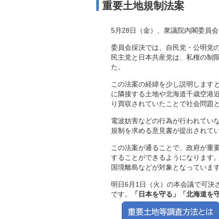
重要土地規制法案
5月28日（金）、衆議院内閣委員
委員会採決では、自民党・公明党
民主党と日本共産党は、私権の制
た。
この法案の経緯を少し説明しますと
に隣接する土地や北海道千歳空港
り買収されていたことで社会問題
電波妨害などの行為が行われてい
規制を求める意見書が提出されて
この法案が通ることで、政府が重
することができるようになります
国境離島などが対象となっていま
明日6月1日（火）の本会議で可決
です。
「日本を守る」「北海道を