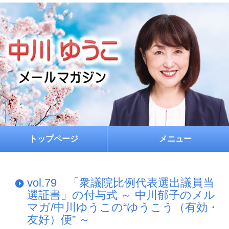
トップページ
メニュー
ホーム
vol.79 「衆議院比例代表選出議員当
プロフィール
選証書」の付与式 ～ 中川郁子のメル
マガ/中川ゆうこの“ゆうこう（有効・
お約束
友好）便” ～
メルマガ