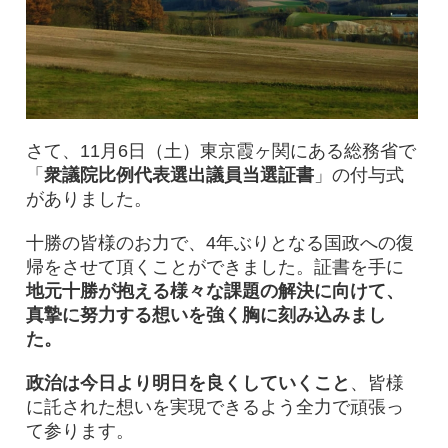
さて、11月6日（土）東京霞ヶ関にある総務省で
「
衆議院比例代表選出議員当選証書
」の付与式
がありました。
十勝の皆様のお力で、4年ぶりとなる国政への復
帰をさせて頂くことができました。証書を手に
地元十勝が抱える様々な課題の解決に向けて、
真摯に努力する想いを強く胸に刻み込みまし
た。
政治は今日より明日を良くしていくこと
、皆様
に託された想いを実現できるよう全力で頑張っ
て参ります。