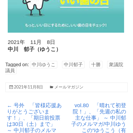
2021年 11月 8日
中川 郁子（ゆうこ）
Tagged on:
中川ゆうこ
中川郁子
十勝
衆議院
議員
2021年11月8日
メールマガジン
←
号外 「皆様応援あ
vol.80 「晴れて初登
りがとうございま
院！」、「先週の私の
す！」、「期日前投票
主な仕事」 ～ 中川郁
は30日（土）まで」
子のメルマガ/中川ゆう
～ 中川郁子のメルマ
この“ゆうこう（有