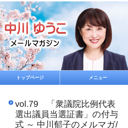
トップページ
メニュー
ホーム
vol.79 「衆議院比例代表
プロフィール
選出議員当選証書」の付与
お約束
式 ～ 中川郁子のメルマガ/
メルマガ