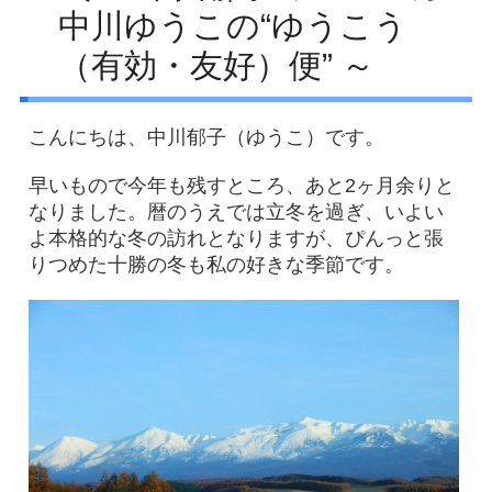
中川ゆうこの“ゆうこう
Facebook
（有効・友好）便” ～
アクセス
プライバシーポリシー
こんにちは、中川郁子（ゆうこ）です。
お問い合わせ
早いもので今年も残すところ、あと2ヶ月余りと
なりました。暦のうえでは立冬を過ぎ、いよい
よ本格的な冬の訪れとなりますが、ぴんっと張
りつめた十勝の冬も私の好きな季節です。