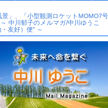
勝の風景」、「小型観測ロケットMOMO7
 ～ 中川郁子のメルマガ/中川ゆうこ
・友好）便” ～