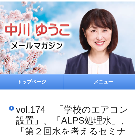
トップページ
メニュー
ホーム
vol.174 「学校のエアコン
プロフィール
設置」、「ALPS処理水」、
お約束
「第２回水を考えるセミナ
メルマガ