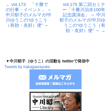
←
vol.173 「十勝で
vol.175 第二回セミナ
の行事・イベント」 ～
ー「十勝川治水100年
中川郁子のメルマガ/中
記念講演会」 ～ 中川
川ゆうこの“ゆうこう
郁子のメルマガ/中川ゆ
（有効・友好）便” ～
うこの“ゆうこう（有
効・友好）便” ～
→
▼中川郁子（ゆうこ）の活動を twitterで発信中
Tweets by nakagawayuko