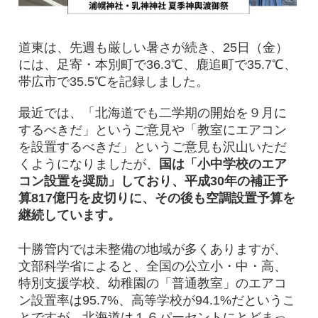
道東は、先週も厳しい暑さが続き、25日（金）
には、足寄・本別町で36.3℃、鹿追町で35.7℃、
帯広市で35.5℃を記録しました。
最近では、「北海道でも二学期の開始を９月に
するべきだ」というご意見や「教室にエアコン
を設置するべきだ」というご意見も沢山いただ
くようになりましたが、
国は「小中学校のエア
コン設置を奨励」しており、平成30年の補正予
算817億円を皮切りに、その後も空調設置予算を
継続しています。
十勝管内では未整備の地域が多くありますが、
文部科学省によると、全国の公立小・中・高、
特別支援学校、幼稚園の「普通教室」のエアコ
ン設置率は95.7%、高等学校が94.1%だというこ
とですが、北海道は１６パーセントにとどまっ