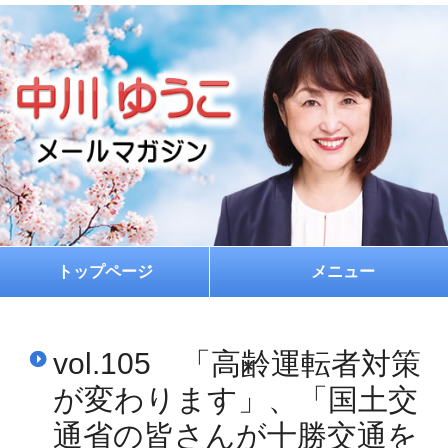
トップページ
メニュー
ホーム
vol.105 「高齢運転者対策
プロフィール
が変わります」、「国土交
お約束
通省の皆さんが十勝交通を
メルマガ