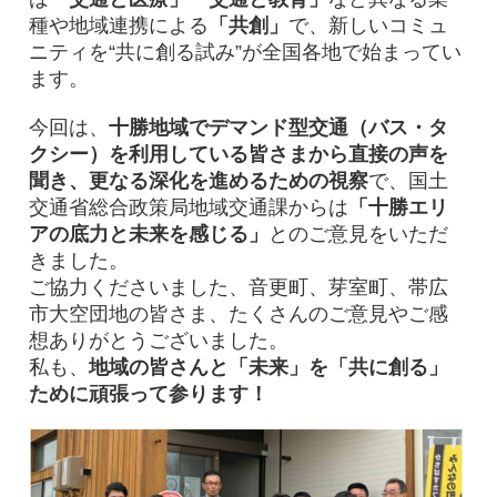
種や地域連携による
「共創」
で、新しいコミュ
ニティを“共に創る試み”が全国各地で始まってい
ます。
今回は、
十勝地域でデマンド型交通（バス・タ
クシー）を利用している皆さまから直接の声を
聞き、更なる深化を進めるための視察
で、国土
交通省総合政策局地域交通課からは
「十勝エリ
アの底力と未来を感じる」
とのご意見をいただ
きました。
ご協力くださいました、音更町、芽室町、帯広
市大空団地の皆さま、たくさんのご意見やご感
想ありがとうございました。
私も、
地域の皆さんと「未来」を「共に創る」
ために頑張って参ります！