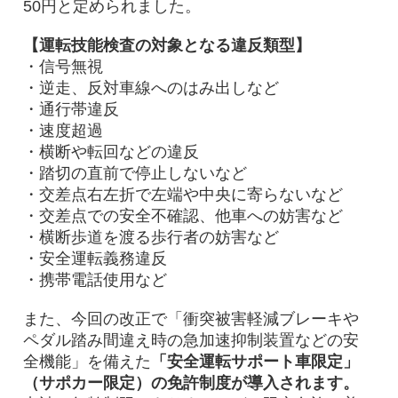
50円と定められました。
【運転技能検査の対象となる違反類型】
・信号無視
・逆走、反対車線へのはみ出しなど
・通行帯違反
・速度超過
・横断や転回などの違反
・踏切の直前で停止しないなど
・交差点右左折で左端や中央に寄らないなど
・交差点での安全不確認、他車への妨害など
・横断歩道を渡る歩行者の妨害など
・安全運転義務違反
・携帯電話使用など
また、今回の改正で「衝突被害軽減ブレーキや
ペダル踏み間違え時の急加速抑制装置などの安
全機能」を備えた
「安全運転サポート車限定」
（サポカー限定）の免許制度が導入されます。