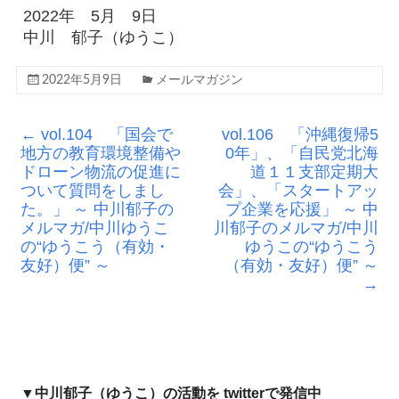
2022年 5月 9日
中川 郁子（ゆうこ）
2022年5月9日
メールマガジン
←
vol.104 「国会で
vol.106 「沖縄復帰5
地方の教育環境整備や
0年」、「自民党北海
ドローン物流の促進に
道１１支部定期大
ついて質問をしまし
会」、「スタートアッ
た。」 ～ 中川郁子の
プ企業を応援」 ～ 中
メルマガ/中川ゆうこ
川郁子のメルマガ/中川
の“ゆうこう（有効・
ゆうこの“ゆうこう
友好）便” ～
（有効・友好）便” ～
→
▼中川郁子（ゆうこ）の活動を twitterで発信中