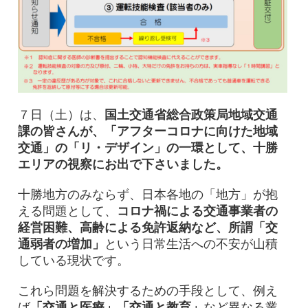
７日（土）は、
国土交通省総合政策局地域交通
課の皆さんが、「アフターコロナに向けた地域
交通」の「リ・デザイン」の一環として、十勝
エリアの視察にお出で下さいました。
十勝地方のみならず、日本各地の「地方」が抱
える問題として、
コロナ禍による交通事業者の
経営困難、高齢による免許返納など、所謂「交
通弱者の増加」
という日常生活への不安が山積
している現状です。
これら問題を解決するための手段として、例え
ば
「交通と医療」「交通と教育」
など異なる業