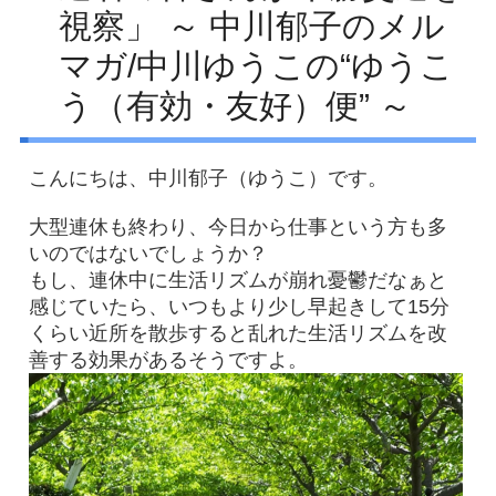
視察」 ～ 中川郁子のメル
Facebook
マガ/中川ゆうこの“ゆうこ
アクセス
う（有効・友好）便” ～
プライバシーポリシー
お問い合わせ
こんにちは、中川郁子（ゆうこ）です。
大型連休も終わり、今日から仕事という方も多
いのではないでしょうか？
もし、連休中に生活リズムが崩れ憂鬱だなぁと
感じていたら、いつもより少し早起きして15分
くらい近所を散歩すると乱れた生活リズムを改
善する効果があるそうですよ。