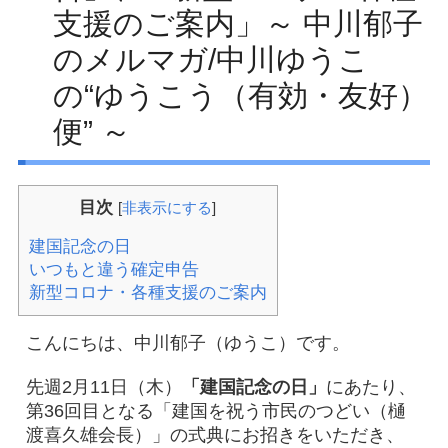
支援のご案内」～ 中川郁子
Facebook
のメルマガ/中川ゆうこ
アクセス
の“ゆうこう（有効・友好）
プライバシーポリシー
便” ～
お問い合わせ
目次
[
非表示にする
]
建国記念の日
いつもと違う確定申告
新型コロナ・各種支援のご案内
こんにちは、中川郁子（ゆうこ）です。
先週2月11日（木）
「建国記念の日」
にあたり、
第36回目となる「建国を祝う市民のつどい（樋
渡喜久雄会長）」の式典にお招きをいただき、