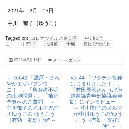
2021年 2月 15日
中川 郁子（ゆうこ）
Tagged on:
コロナウイルス感染症
中川ゆう
こ
中川郁子
北海道
十勝
建国記念の日
2021年2月15日
メールマガジン
←
vol.42 「濃厚・まろ
vol.44 「ワクチン接種
やかエゾバフンウ
はじまりました！」、
ニ！」、「所有者不明
「村田辰徳さん（北海
の土地問題」、「補正
道農協青年部協議会会
予算へのご質問」 ～
長）にインタビュー 」
中川郁子のメルマガ/中
～ 中川郁子のメルマ
川ゆうこの“ゆうこう
ガ/中川ゆうこの“ゆう
（有効・友好）便” ～
こう（有効・友好）
便” ～
→