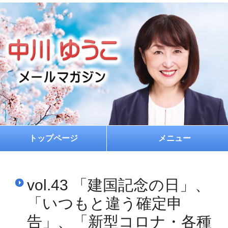
トップページ
メニュー
ホーム
vol.43 「建国記念の日」、
プロフィール
「いつもと違う確定申
お約束
告」、「新型コロナ・各種
メルマガ