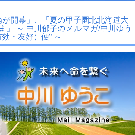
京五輪が開幕」、「夏の甲子園北北海道大
ま」 ～ 中川郁子のメルマガ/中川ゆう
効・友好）便” ～